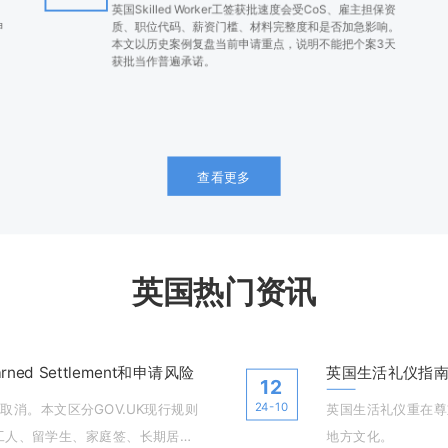
英国Skilled Worker工签获批速度会受CoS、雇主担保资
申
质、职位代码、薪资门槛、材料完整度和是否加急影响。
本文以历史案例复盘当前申请重点，说明不能把个案3天
获批当作普遍承诺。
查看更多
英国热门资讯
ned Settlement和申请风险
英国生活礼仪指南
12
24-10
取消。本文区分GOV.UK现行规则
英国生活礼仪重在尊
说明技术工人、留学生、家庭签、长期居住
地方文化。