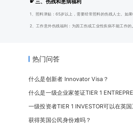
☛ 三、伤残和患病福利
1、照料津贴：65岁以上，需要经常照料的伤残人士。如
2、工作意外伤残福利：为因工伤或工业性疾病不能工作的
3、伤残生活津贴：因患病和需要人照料的人士，如果申请
4、不宜工作福利：没有资格从他们雇主处领取法定患病工
热门问答
5、法定患病T资：患病一连4天或者以上。为期不超过28
☛ 四、寡妇福利
什么是创新者 Innovator Visa？
1、寡妇金：丈夫去世时没有资格领取退休金的寡妇，寡妇的
什么是一级企业家签证TIER 1 ENTREPR
2、寡妇母亲津贴：要照顾至少一个小孩的寡妇有资格领取
一级投资者TIER 1 INVESTOR可以在英
3、寡妇退休金：由请人年龄45岁或者以上，或者停止接
获得英国公民身份难吗？
☛ 五、失业福利