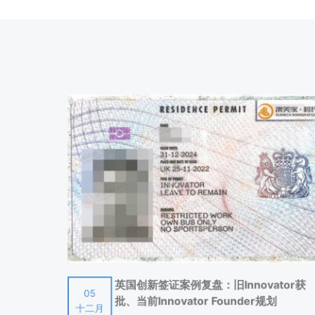
每两周支付一次福利金，为期一年。申请人必须有能力和
☛ 六、低收入人士福利
1、收入补助金:为18岁以上，收入低于某个水平，每周工
2、养老院和护理院津贴：申请人在1993年3月31日之
3、屋租津贴：市议会代表有需要的人付房租。
4、医疗费用资助：免费药物费，牙科医疗，验眼，配眼镜
☛ 七、社会基金
从日常的收入中，有困难支付若干费用的人士，包括怀孕
英国创新签证案例复盘：旧Innovator获
05
批、当前Innovator Founder规划
十二月