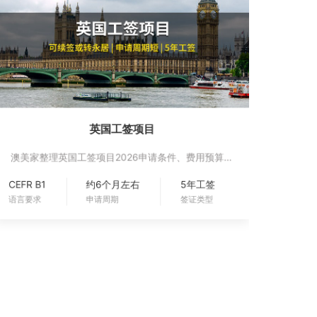
英国工签项目
澳美家整理英国工签项目2026申请条件、费用预算、
办理周期、适合人群、续签要求和政策风险，帮助家
CEFR B1
约6个月左右
5年工签
庭评估身份规划。
语言要求
申请周期
签证类型