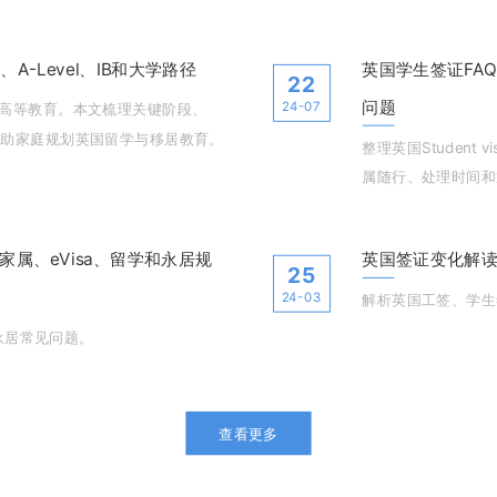
考试和政策过渡风险。
-Level、IB和大学路径
英国学生签证FA
22
问题
24-07
高等教育。本文梳理关键阶段、
径，帮助家庭规划英国留学与移居教育。
整理英国Student
属随行、处理时间和
家属、eVisa、留学和永居规
英国签证变化解读
25
24-03
解析英国工签、学生签
永居常见问题。
查看更多