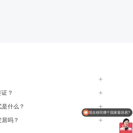
52英镑50便士。
签证？
式是什么？
现在移民哪个国家最容易?
定居吗？