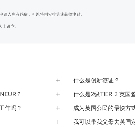
果申请人患有绝症，可以特别安排迅速获得津贴。
人士设立。
人需要协助才能行走也有资格申请。
资的员工，从事自雇工作，失业人士。申请人必须缴付足够的国民保险金。
个星期。由请雇员每周收入必须超过58英镑。可以获得的法定惠病工资为每周
什么是创新签证？
年龄低过60岁，金额为1000英镑。
ENEUR？
什么是2级TIER 2 英国
儿童福利金;或者丈夫去时已怀有身孕的寡妇。津贴是要交税的。
国工作吗？
成为英国公民的最快方
受寡妇母亲津贴。金额按照年岁和金额何时停止设定。
我可以带我父母去英国