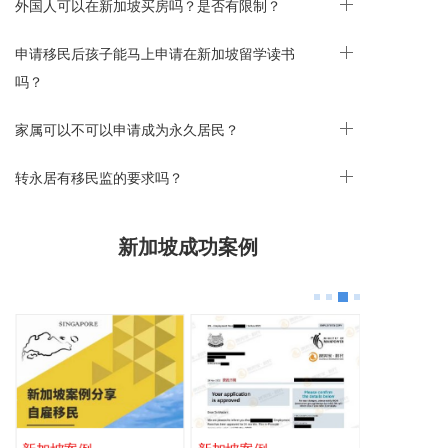
1、儿童疫苗
外国人可以在新加坡买房吗？是否有限制？
新加坡公民儿童注射某些疫苗的时候可以享受政府较多的
津贴，有一些甚至是免费。永久居民享也享受津贴，但疫
申请移民后孩子能马上申请在新加坡留学读书
苗注射费用要比新加坡公民高。如卡介疫苗，新加坡公民
吗？
可以免费注射，但永久居民在国立保健集团注射次疫苗的
费用为17.5元。
家属可以不可以申请成为永久居民？
2、综合诊疗所的费用
在新加坡国立保健集团(NationalHealthCareGroup)的综
转永居有移民监的要求吗？
合诊疗所，新加坡公民一般门诊费为10.7元，新加坡永久
居民则需要支付34元的门诊费。
在新加坡保健集团(SingHealth)的综合诊疗所，新加坡公
新加坡成功案例
民的门诊费为10.5元，永久居民则为17.5元。
3、牙科诊疗所的诊费
新加坡公民在新加坡国立保健集团的牙科诊疗所需要支付
15.1到25.5元之间的门诊费。永久居民则为44.3元。
另外，在上述两家综合诊疗所作牙科护理或牙病治疗如美
白等项目，公民与永久居民需要支付的费用也有所不同。
4、专科诊疗补贴
新加坡公民在专科诊疗所看病享有政府50%的津贴，永久