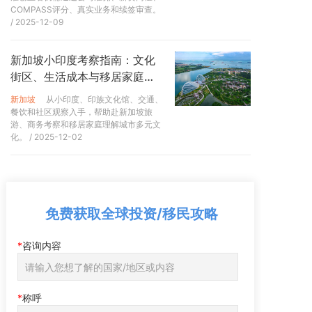
新政，外籍人士在成为新加坡永久居民后需要等三年才能
COMPASS评分、真实业务和续签审查。
/ 2025-12-09
购买市场转售的二手组屋，不过享受不到政府的购房津
贴。
新加坡小印度考察指南：文化
另外，永久居民和EP持有者可直接向建屋局申请租赁政府
街区、生活成本与移居家庭观
组屋或者直接购买私人公寓，总体来讲，租赁价格会低于
察 - 澳美家
市场价格。PR持有者购房缴纳的印花税远低于外籍人士。
新加坡
从小印度、印族文化馆、交通、
租赁政府的组房一般没有时间限制，但是如果中断合同就
餐饮和社区观察入手，帮助赴新加坡旅
游、商务考察和移居家庭理解城市多元文
不可以再向政府申请。
化。
/ 2025-12-02
免费获取全球投资/移民攻略
咨询内容
称呼