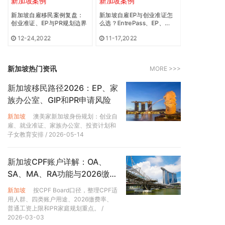
新加坡案例
新加坡案例
新加坡案例
居民享有的津贴则为30%。
新加坡自雇移民案例复盘：
新加坡自雇EP与创业准证怎
新加坡自雇E
创业准证、EP与PR规划边界
么选？EntrePass、EP、
一公司两张E
5、住院补贴
ONE Pass路径对比
期
12-24,2022
11-17,2022
新加坡公民住C级病房享有政府高达80%的津贴;永久居民
住C级病房的津贴则为60%。新加坡公民住B2级病房的津
贴则为65%。永久居民享有的津贴则为45%。
新加坡热门资讯
MORE >>>
☛ 三、新加坡养老
新加坡移民路径2026：EP、家
族办公室、GIP和PR申请风险
对于一个有工作的新加坡人来说，在55岁之前，他的CPF
新加坡
澳美家新加坡身份规划：创业自
会有3个账户：普通账户 （Ordinary Account） 、医疗
雇、就业准证、家族办公室、投资计划和
账户 （Medisave Account） 和特殊账户 （Special
子女教育安排
/ 2026-05-14
Account） 。每个月，新加坡人和他的雇主都必须要将一
定比例的工资缴纳至公积金的三个账户。雇主为每名雇员
缴交工资总额17%的公积金，雇员缴交20%，直至55岁。
新加坡CPF账户详解：OA、
SA、MA、RA功能与2026缴费
普通账户里的存款可用来购房、购买CPF保险，也可用于
变化 - 澳美家
新加坡
按CPF Board口径，整理CPF适
投资和子女教育；医疗账户可用于支付医疗费用；特殊账
用人群、四类账户用途、2026缴费率、
户用于养老及购买相关金融产品。到了55岁，新加坡政府
普通工资上限和PR家庭规划重点。
/
会设立第四个账户：退休账户，普通账户和特殊账户的钱
2026-03-03
将会转入这个账户，成为退休存款。这时候就可以领取其