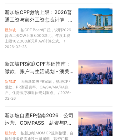
中的部分养老金，剩余部分留给65岁以后可以按月领取退
休金。
新加坡CPF缴纳上限：2026普
通工资与额外工资怎么计算 -
那么，新加坡人每月能领取多少钱呢？这要看他们在退休
澳美家
新加坡
按CPF Board口径，说明2026
账户里有多少钱。为了鼓励民众多存钱少透支公积金，新
普通工资OW上限8,000新元、年度工资
加坡政府还规定，退休账户必须达到一定的存款额，才可
上限102,000新元和AW计算公式。
/
以支取超出该额度的部分。这个存款额叫做“基本退休额”
2026-02-28
（Basic Retirement Sum） ，每年都会根据通胀和生活
水平进行调整。2022年的基本退休额是9.6万新元 （约合
新加坡PR家庭CPF基础指南：
人民币46万元） 。
缴款、账户与生活规划 - 澳美
☛ 四、新加坡的特色福利——“居者有其屋”
家
新加坡
面向新加坡PR家庭，整理CPF
缴款、PR渐进费率、OA/SA/MA/RA账
新加坡政府一直在推行“居者有其屋”的计划，希望大部分
户、住房医疗和退休规划重点。
/ 2026-
国民拥有自己的房产。在新加坡，85%的个人房产是政府
02-26
营建的组屋。收入最低的人群，也几乎全部拥有组屋。
新加坡自雇EP指南2026：公司
新加坡政府按照低于市场价格出售组屋。对低收入家庭，
运营、COMPASS、薪资与PR
新加坡政府最近计划采取直接补贴的方式。收入越低，所
风险 - 澳美家
得的津贴也越高。永久居民不可以申请购买新组屋，但可
新加坡
按新加坡MOM EP规则整理，自
以购买市场转售的二手组屋，且根据2013年新颁布的房屋
雇创业者仍需通过公司雇佣、薪资门槛、