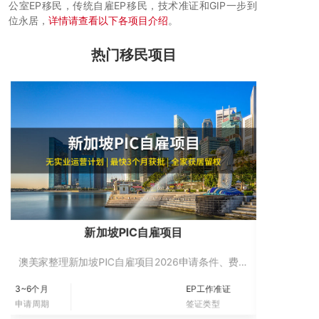
公室EP移民，传统自雇EP移民，技术准证和GIP一步到
位永居，
详情请查看以下各项目介绍
。
热门移民项目
新加坡PIC自雇项目
澳美家整理新加坡PIC自雇项目2026申请条件、费用
澳美家整理
预算、办理周期、适合人群、续签要求和政策风险，
3~6个月
EP工作准证
无
帮助家庭评估身份规划。
申请周期
签证类型
语言要求