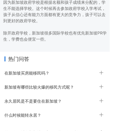
因为新加坡政府学校是根据名额和孩子成绩来分配的，学
生不能选择学校。这个时候再去参加政府学校入学考试，
孩子从信心还有能力方面都有更大的竞争力，孩子可以去
到更好的政府学校。
除开政府学校，新加坡很多国际学校也有优先新加坡PR学
生，学费也会便宜一些。
教育移民相辅相成，很多有长远打算的客户都会为孩子选
择新加坡留学。
热门问答
☛ 二、新加坡医疗福利
在新加坡买房能移民吗？
在新加坡全国卫生总费用中，个人自付的比例占60%以
新加坡有哪些比较火爆的移民方式呢？
上。新加坡政府主张“保健储蓄”。“保健储蓄”就是为住
院，为未来，为老年，为疾病风险积累资金。储蓄账户只
永久居民是不是要住在新加坡？
限支付住院费用和少数昂贵的门诊费用，可一家三代(父
母，夫妻，子女)共同使用，住院费用由国家补贴，个人医
疗账户和个人三者承担，而不是全额由个人账户支付。持
什么时候能转永居？
有新加坡PR身份，就医可享受各种政府医疗补贴和优惠。