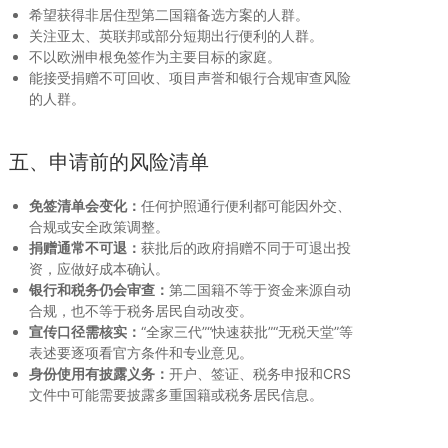
希望获得非居住型第二国籍备选方案的人群。
关注亚太、英联邦或部分短期出行便利的人群。
不以欧洲申根免签作为主要目标的家庭。
能接受捐赠不可回收、项目声誉和银行合规审查风险
的人群。
五、申请前的风险清单
免签清单会变化：
任何护照通行便利都可能因外交、
合规或安全政策调整。
捐赠通常不可退：
获批后的政府捐赠不同于可退出投
资，应做好成本确认。
银行和税务仍会审查：
第二国籍不等于资金来源自动
合规，也不等于税务居民自动改变。
宣传口径需核实：
“全家三代”“快速获批”“无税天堂”等
表述要逐项看官方条件和专业意见。
身份使用有披露义务：
开户、签证、税务申报和CRS
文件中可能需要披露多重国籍或税务居民信息。