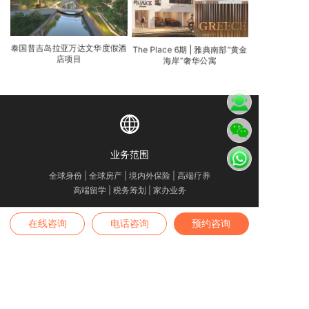
泰国普吉岛拉亚万达文华度假酒
The Place 6期 | 雅典南部“黄金
店项目
海岸”奢华公寓
业务范围
全球身份 | 全球房产 | 境内外保险 | 高端疗养
高端留学 | 税务筹划 | 家办业务
在线咨询
电话咨询
预约咨询
咨询热线
4007-889-229