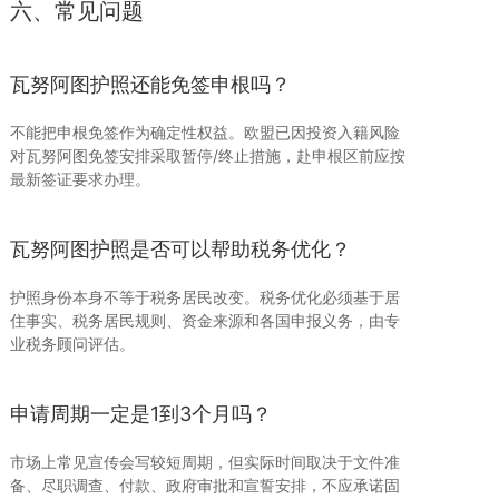
六、常见问题
瓦努阿图护照还能免签申根吗？
不能把申根免签作为确定性权益。欧盟已因投资入籍风险
对瓦努阿图免签安排采取暂停/终止措施，赴申根区前应按
最新签证要求办理。
瓦努阿图护照是否可以帮助税务优化？
护照身份本身不等于税务居民改变。税务优化必须基于居
住事实、税务居民规则、资金来源和各国申报义务，由专
业税务顾问评估。
申请周期一定是1到3个月吗？
市场上常见宣传会写较短周期，但实际时间取决于文件准
备、尽职调查、付款、政府审批和宣誓安排，不应承诺固