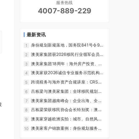
服务热线
4007-889-229
最新资讯
身份规划新规落地，国务院841号令9月
1
15日施行！澳美家集团18年+1000万实
澳美家集团获2026移民行业领军会员单
2
缴，交出合规答卷！
位：长沙交流会回顾
澳美家集团18周年：海外房产投资、全
3
球移民咨询和品牌发展历程
澳美家获2026诚信专业服务示范机构：
4
移民服务资质和客户选择标准
跨境税务与海外资产合规讲座：CRS、
5
CARF和身份配置风险
吕栋梁与澳美家集团：全球移民规划、
6
海外房产和合规服务介绍
澳美家集团越南峰会：企业出海、全球
7
披
身份配置和跨境合规观察
吕栋梁荣获移民协会会长特别奖：澳美
8
家集团品牌动态
澳美家穿越欧洲实拍：城市、自然风光
9
与海外生活考察记录 - 澳美家
澳美家客户锦旗案例：身份规划服务反
10
馈与团队专业记录 - 澳美家