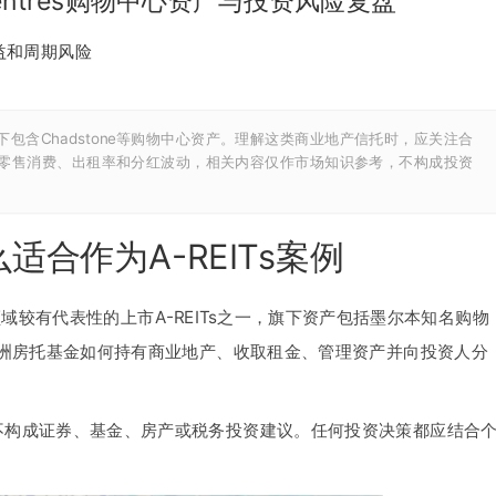
y Centres购物中心资产与投资风险复盘
收益和周期风险
代表之一，旗下包含Chadstone等购物中心资产。理解这类商业地产信托时，应关注合
零售消费、出租率和分红波动，相关内容仅作市场知识参考，不构成投资
为什么适合作为A-REITs案例
物中心领域较有代表性的上市A-REITs之一，旗下资产包括墨尔本知名购物
解澳洲房托基金如何持有商业地产、收取租金、管理资产并向投资人分
盘，不构成证券、基金、房产或税务投资建议。任何投资决策都应结合