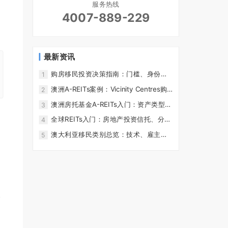
服务热线
4007-889-229
最新资讯
购房移民投资决策指南：门槛、身份、
1
税费、出租和退出风险
澳洲A-REITs案例：Vicinity Centres购
2
物中心资产与投资风险复盘
澳洲房托基金A-REITs入门：资产类型、
3
分红逻辑与投资风险
全球REITs入门：房地产投资信托、分红
4
机制与跨境配置风险
澳大利亚移民类别总览：技术、雇主担
5
保、家庭与商业投资路径
个