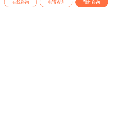
在线咨询
电话咨询
预约咨询
咨询热线
4007-889-229
办公地址
——
深圳公司
——
深圳市南山区深南大道9030号瑞思中心10楼
——
广州公司
——
广州市天河区天河北路233号中信广场3310室
——
长沙
公司
——
长沙市芙蓉区五一大道318号长沙佳兆业广场2008室
——
香港
公司
——
Room 1009, 10/F, Front Block, Ming Sang Industrial
Building, 19 Hing Yip Street, Kwun Tong, KL
——
墨尔本公司
——
1023-1024/401 Docklands Drive , Docklands VIC 3008
——
加拿大公司
——