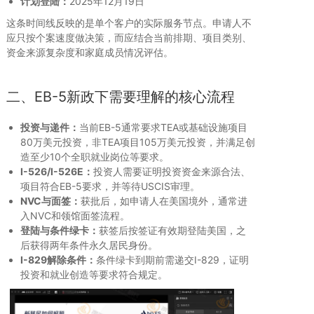
计划登陆：
2025年12月19日
这条时间线反映的是单个客户的实际服务节点。申请人不
应只按个案速度做决策，而应结合当前排期、项目类别、
资金来源复杂度和家庭成员情况评估。
二、EB-5新政下需要理解的核心流程
投资与递件：
当前EB-5通常要求TEA或基础设施项目
80万美元投资，非TEA项目105万美元投资，并满足创
造至少10个全职就业岗位等要求。
I-526/I-526E：
投资人需要证明投资资金来源合法、
项目符合EB-5要求，并等待USCIS审理。
NVC与面签：
获批后，如申请人在美国境外，通常进
入NVC和领馆面签流程。
登陆与条件绿卡：
获签后按签证有效期登陆美国，之
后获得两年条件永久居民身份。
I-829解除条件：
条件绿卡到期前需递交I-829，证明
投资和就业创造等要求符合规定。