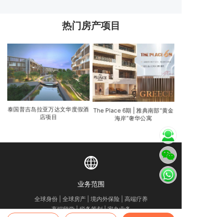
热门房产项目
泰国普吉岛拉亚万达文华度假酒
The Place 6期 | 雅典南部“黄金
店项目
海岸”奢华公寓
业务范围
全球身份 | 全球房产 | 境内外保险 | 高端疗养
高端留学 | 税务筹划 | 家办业务