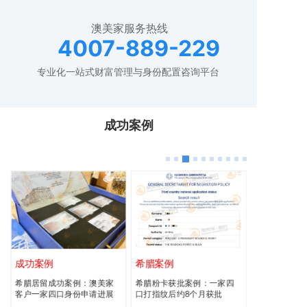
澳美家服务热线
4007-889-229
专业化一站式财富管理与身份配置咨询平台
成功案例
成功案例
希腊案例
新西兰案例
希腊居留成功案例：澳美家
希腊粉卡获批案例：一家四
新西兰RV获批
客户一家四口身份申请进展
口打指纹后约8个月获批
倍中位数工资
一家四口规划