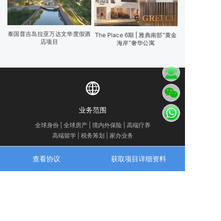
泰国普吉岛拉亚万达文华度假酒
The Place 6期 | 雅典南部“黄金
店项目
海岸”奢华公寓
业务范围
全球身份 | 全球房产 | 境内外保险 | 高端疗养
高端留学 | 税务筹划 | 家办业务
查看协议
获取项目详细资料
咨询热线
4007-889-229