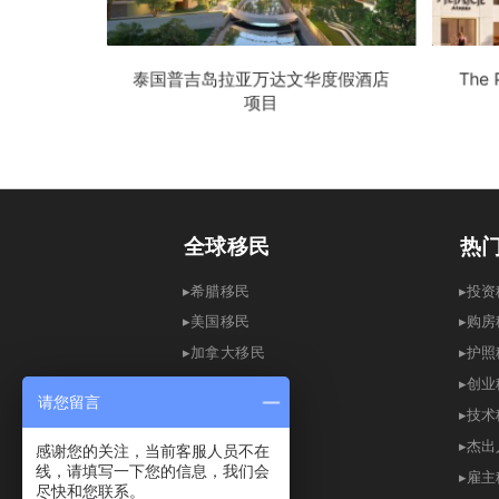
泰国普吉岛拉亚万达文华度假酒店
The
项目
全球移民
热
▸希腊移民
▸
▸
美国移民
▸
购房
▸
加拿大移民
▸
护照
▸英国移民
▸创
请您留言
▸
澳洲移民
▸
技术
▸
爱尔兰移民
▸
杰出
感谢您的关注，当前客服人员不在
线，请填写一下您的信息，我们会
▸
新加坡移民
▸
雇主
尽快和您联系。