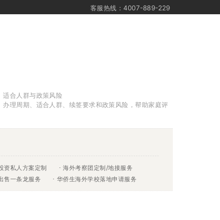
客服热线：4007-889-229
、适合人群与政策风险
算、办理周期、适合人群、续签要求和政策风险，帮助家庭评
投资私人方案定制
海外考察团定制/地接服务
&出售一条龙服务
华侨生海外学校落地申请服务