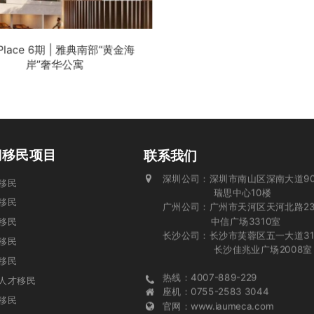
 Place 6期 | 雅典南部“黄金海
岸”奢华公寓
门移民项目
联系我们
深圳公司：深圳市南山区深南大道90
投资移民
瑞思中心10楼
移民
广州公司：广州市天河区天河北路23
中信广场3310室
移民
长沙公司：长沙市芙蓉区五一大道31
业移民
长沙佳兆业广场2008室
移民
热线：4007-889-229
人才移民
座机：0755-2583 3044
移民
官网：www.iaumeca.com