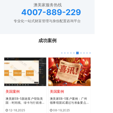
澳美家服务热线
4007-889-229
专业化一站式财富管理与身份配置咨询平台
成功案例
美国案例
美国案例
澳大利亚案
澳美家EB-5新政客户登陆美
澳美家EB-5客户案例：广州
澳洲482签
国：时间线、绿卡与行前准
领事馆面试通过与准备要点 -
专员提名、时
备 - 澳美家
澳美家
点 - 澳美家
12-18,2025
08-19,2025
07-23,202