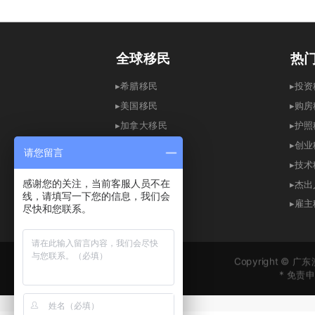
全球移民
热
▸希腊移民
▸
▸
美国移民
▸
购房
▸
加拿大移民
▸
护照
▸英国移民
▸创
请您留言
▸
澳洲移民
▸
技术
▸
爱尔兰移民
▸
杰出
感谢您的关注，当前客服人员不在
线，请填写一下您的信息，我们会
▸
新加坡移民
▸
雇主
尽快和您联系。
▸
西班牙移民
Copyright ©
* 免
* 
* 