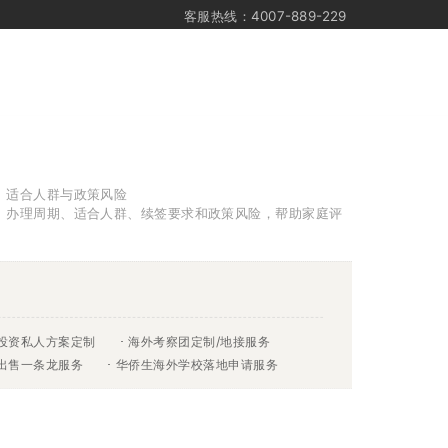
客服热线：4007-889-229
、适合人群与政策风险
算、办理周期、适合人群、续签要求和政策风险，帮助家庭评
投资私人方案定制
海外考察团定制/地接服务
&出售一条龙服务
华侨生海外学校落地申请服务