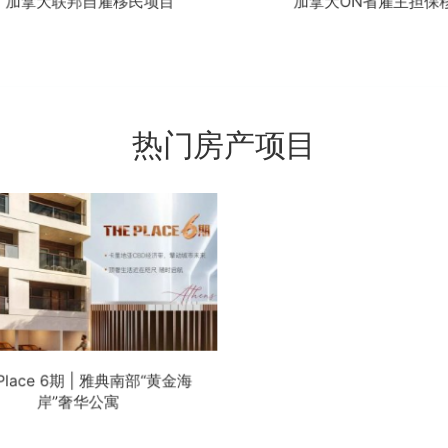
加拿大ON省雇主担保移民
美国EB-1A杰出人才移
热门房产项目
 Place 6期 | 雅典南部“黄金海
岸”奢华公寓