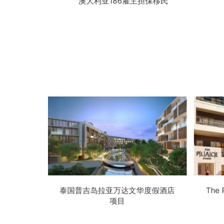
担保移民
加拿大联邦自雇移民项目
泰国普吉岛拉亚万达文华度假酒店
The
项目