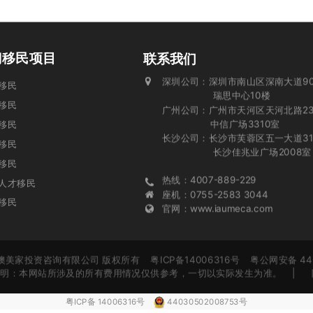
门移民项目
联系我们
深圳公司：深圳市南山区深南大道90
投资移民
瑞思中心10楼
移民
广州公司：广州市天河区天河北路23
中信广场3310室
移民
长沙公司：长沙市芙蓉区五一大道31
业移民
长沙佳兆业广场2008室
移民
热线：4007-889-229
人才移民
座机：0755-2583 3044
移民
官网：www.iaumeca.com
 广东澳美家投资咨询有限公司 版权所有 粤ICP备14006316号 粤公网安备 440
责申明：本网站所涉及的所有费用情况仅供参考，一切以实际发生为准。
| 
粤ICP备 14006316号
44030502008753号
免责申明：本网站所涉及的所有费用情况仅供参考，一切以实际发生为准。
免责申明：本网站所涉及的所有费用情况仅供参考，一切以实际发生为准。