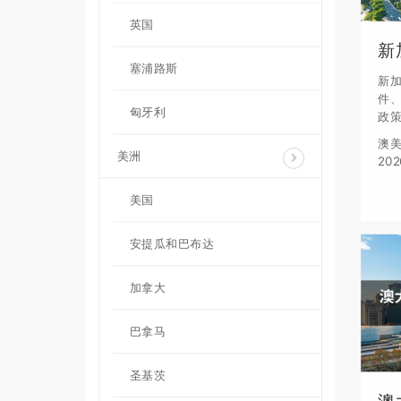
英国
新
塞浦路斯
新加
件
匈牙利
政
澳美
美洲
20
期
帮
美国
安提瓜和巴布达
加拿大
巴拿马
圣基茨
澳