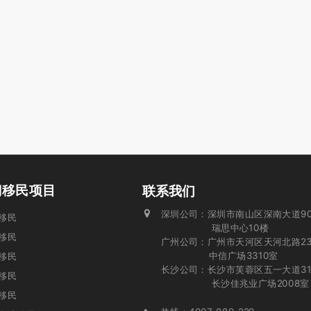
门移民项目
联系我们
深圳公司：深圳市南山区深南大道90
投资移民
瑞思中心10楼
移民
广州公司：广州市天河区天河北路23
中信广场3310室
移民
长沙公司：长沙市芙蓉区五一大道31
业移民
长沙佳兆业广场2008室
移民