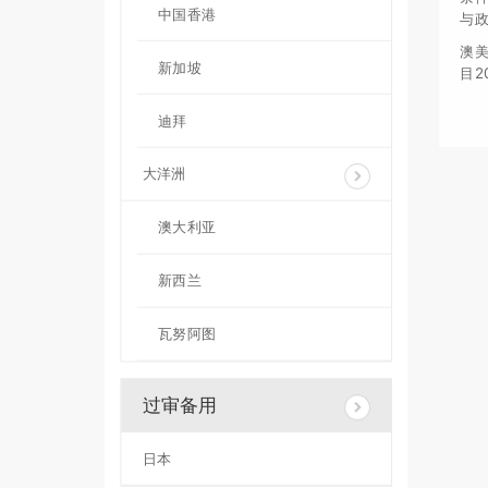
中国香港
与
澳美
新加坡
目2
期
帮
迪拜
大洋洲
澳大利亚
新西兰
瓦努阿图
过审备用
日本