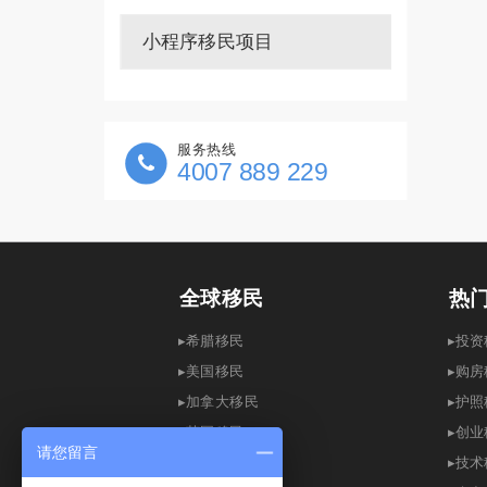
小程序移民项目
服务热线
4007 889 229
全球移民
热
▸希腊移民
▸
▸
美国移民
▸
购房
▸
加拿大移民
▸
护照
▸英国移民
▸创
请您留言
▸
澳洲移民
▸
技术