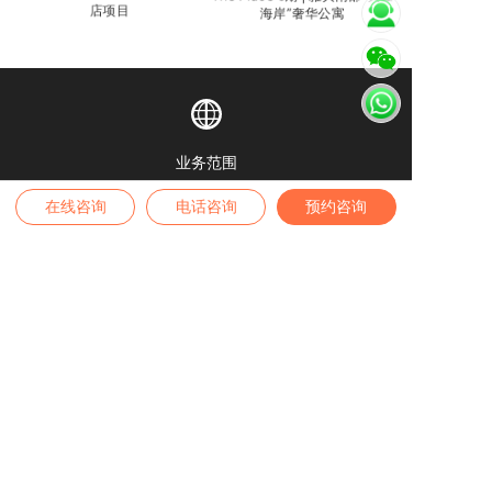
店项目
海岸”奢华公寓
业务范围
全球身份 | 全球房产 | 境内外保险 | 高端疗养
在线咨询
电话咨询
预约咨询
高端留学 | 税务筹划 | 家办业务
咨询热线
4007-889-229
办公地址
——
深圳公司
——