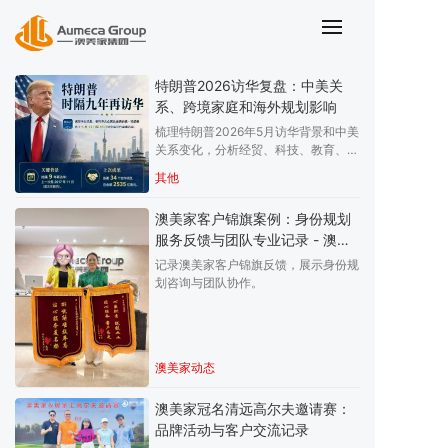
站内搜索结果
特朗普2026访华复盘：中美关
系、跨境家庭和海外规划影响
梳理特朗普2026年5月访华背景和中美
关系变化，分析经贸、科技、教育、签
证、海外身份和资产配置对跨境家庭的
其他
影响，提醒企业主和留学家庭保持多方
案规划。
澳美家客户锦旗案例：身份规划
服务反馈与团队专业记录 - 澳美
家
记录澳美家客户锦旗反馈，展示身份规
划咨询与团队协作。
澳美家动态
澳美家冠名清远高尔夫邀请赛：
品牌活动与客户交流记录