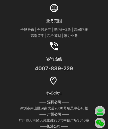
估身份规划。
业务范围
全球身份 | 全球房产 | 境内外保险 | 高端疗养
高端留学 | 税务筹划 | 家办业务
咨询热线
4007-889-229
办公地址
——
深圳公司
——
深圳市南山区深南大道9030号瑞思中心10楼
——
广州公司
——
广州市天河区天河北路233号中信广场3310室
——
长沙
公司
——