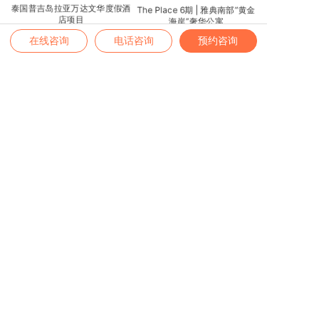
泰国普吉岛拉亚万达文华度假酒
The Place 6期 | 雅典南部“黄金
店项目
海岸”奢华公寓
在线咨询
电话咨询
预约咨询
业务范围
全球身份 | 全球房产 | 境内外保险 | 高端疗养
高端留学 | 税务筹划 | 家办业务
咨询热线
4007-889-229
办公地址