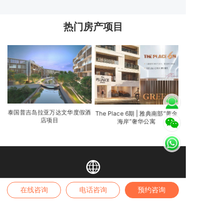
热门房产项目
泰国普吉岛拉亚万达文华度假酒
The Place 6期 | 雅典南部“黄金
店项目
海岸”奢华公寓
业务范围
在线咨询
电话咨询
预约咨询
全球身份 | 全球房产 | 境内外保险 | 高端疗养
高端留学 | 税务筹划 | 家办业务