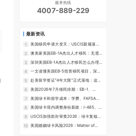
服务热线
4007-889-229
最新资讯
美国移民申请大变天：USCIS新规落
1
地，材料不全直接拒！附三大应对策略
澳美家美国EB-1A杰出人才移民：无需雇
2
主担保，一步到位拿绿卡
深圳美国EB-1A杰出人才移民怎么办理？
3
2026流程怎么样？
一文读懂美国EB-5投资移民项目，深圳
4
澳美家深度解析
划
赴美留学签证"4年大限"正式落地：这可
5
能是十年来对国际学生最狠的一刀
美国2026年7月移民排期：EB-1、
6
NIW、EB-3和EB-5中国申请人解读
美国绿卡和留学成本：学费、FAFSA、
7
州内学费和教育规划边界
美国绿卡境内调整身份新政：I-485、领
8
馆程序和谁可能受影响
USCIS加强欺诈审查2026：绿卡复核、
9
虚假陈述和身份合规风险
美国婚姻绿卡风险2026：Matter of
10
Jin、婚姻欺诈和EB-5路径对比