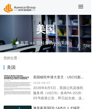
移民资讯列表
美国
首页 >>
百科资讯 >>
美国
您的位置：
美国
美国移民申请大变天：USCIS新规
落地，材料不全直接拒！附三大应
2026-08-07
对策略
2026年8月5日，美国公民及移民
服务局（USCIS）发布PA-2026-
05号政策公告，即日起生效。这可
能是近五年来对美国移民申请影响
澳美家美国EB-1A杰出人才移民：
最直接的一次调整——材料不全的