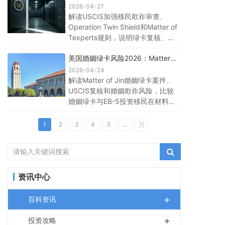
核、虚假陈述和身份合规风险
2026-04-27
解读USCIS加强移民欺诈审查、
Operation Twin Shield和Matter of
Texperts规则，说明绿卡复核、虚
假陈述、撤案后欺诈认定、EB-5资
美国婚姻绿卡风险2026：Matter
金来源和合规申请材料风险。
of Jin、婚姻欺诈和EB-5路径对比
2026-04-24
解读Matter of Jin婚姻绿卡案件、
USCIS复核和婚姻欺诈风险，比较
婚姻绿卡与EB-5投资移民在材料、
审查标准、资金来源、排期和身份
稳定性方面的差异。
1
2
3
4
5
...
资讯中心
+
百科资讯
+
投资攻略