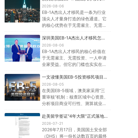
无需雇主担保，一步到位拿绿卡
申请，将面临直接拒绝，不再有补
2026-08-06
件机会。
EB-1A杰出人才移民是一条为行业
顶尖人才量身打造的绿色通道。它
的核心优势在于无需雇主、无需投
资、审批快、一人申请全家受益。
深圳美国EB-1A杰出人才移民怎么
但它的门槛也实实在在——你需要
办理？2026流程怎么样？
证明自己是所在领域“那极少数的顶
2026-08-06
尖人物之一”。
EB-1A杰出人才移民的核心价值在
于无需雇主、无需投资、一人申请
全家受益。但它的门槛也实实在在
——十项标准满足三项只是入场
一文读懂美国EB-5投资移民项目，
券，真正决定成败的，是材料的深
深圳澳美家深度解析
度、证据的完整度以及与移民局审
2026-08-05
案逻辑的匹配度。选择一家真正懂
在美国EB-5领域，澳美家采用“三
EB-1A审案逻辑的机构尤为重要。
重审核”机制：核查区域中心资质、
分析项目商业可行性、测算就业创
造模型，优先推荐已获批的乡村无
赴美留学签证"4年大限"正式落地：
排期项目。
这可能是十年来对国际学生最狠的
2026-07-21
一刀
2026年7月17日，美国国土安全部
（DHS）将一份长达数百页的最终