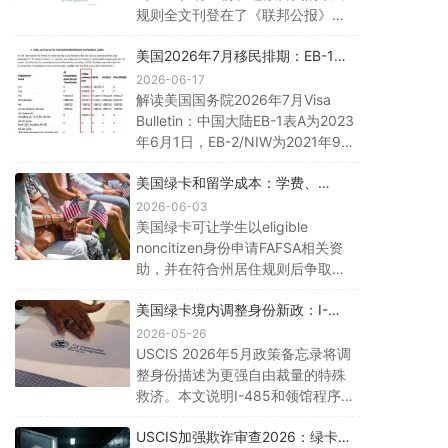
规则全文刊登在了《联邦公报》
上。60天公示期满后，9月15日，
美国2026年7月移民排期：EB-1、
正式生效。
NIW、EB-3和EB-5中国申请人解读
2026-06-17
解读美国国务院2026年7月Visa
Bulletin：中国大陆EB-1表A为2023
年6月1日，EB-2/NIW为2021年9
月1日，EB-3为2021年12月22日，
美国绿卡和留学成本：学费、
EB-5非预留为2016年12月1日。
FAFSA、州内学费和教育规划边界
2026-06-03
美国绿卡可让学生以eligible
noncitizen身份申请FAFSA相关资
助，并在符合州居住规则后争取州
内学费，但私校资助、录取和专业
美国绿卡境内调整身份新政：I-
选择不能简单承诺。
485、领馆程序和谁可能受影响
2026-05-26
USCIS 2026年5月政策备忘录将调
整身份描述为更强自由裁量的特殊
救济。本文说明I-485和领馆程序
区别、可能受影响人群、常见例外
USCIS加强欺诈审查2026：绿卡复
和申请前风险。