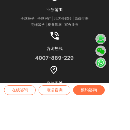
业务范围
全球身份 | 全球房产 | 境内外保险 | 高端疗养
高端留学 | 税务筹划 | 家办业务
咨询热线
4007-889-229
办公地址
在线咨询
电话咨询
预约咨询
——
深圳公司
——
深圳市南山区深南大道9030号瑞思中心10楼
——
广州公司
——
广州市天河区天河北路233号中信广场3310室
——
长沙
公司
——
长沙市芙蓉区五一大道318号长沙佳兆业广场2008室
——
香港
公司
——