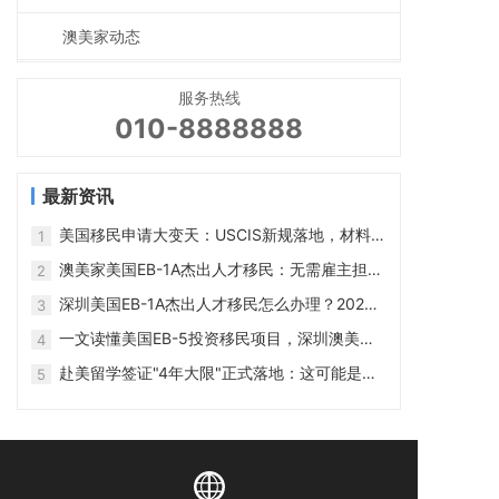
澳美家动态
服务热线
010-8888888
最新资讯
美国移民申请大变天：USCIS新规落地，材料不
1
全直接拒！附三大应对策略
澳美家美国EB-1A杰出人才移民：无需雇主担
2
保，一步到位拿绿卡
深圳美国EB-1A杰出人才移民怎么办理？2026
3
流程怎么样？
一文读懂美国EB-5投资移民项目，深圳澳美家
4
深度解析
赴美留学签证"4年大限"正式落地：这可能是十
5
年来对国际学生最狠的一刀