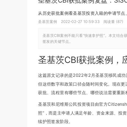
圣基茨CBI获批案例复盘：SI
从历史获批案例看圣基茨投资入籍的申请节点
圣基茨案例
2022-02-27 10:59:33
阅读量 (
87
)
圣基茨CBI案例不能只看“快速拿护照”。本文结
签发的关键节点。
圣基茨CBI获批案例，
这篇原文记录的是2022年2月圣基茨移民成
但这些数字和政策口径会随时间变化。现在更
获批、流程里有哪些节点、哪些说法需要重新
圣基茨和尼维斯公民投资项目由官方Citizenship
照”，而是主申请人满足年龄、资金来源、投
续护照签发阶段。