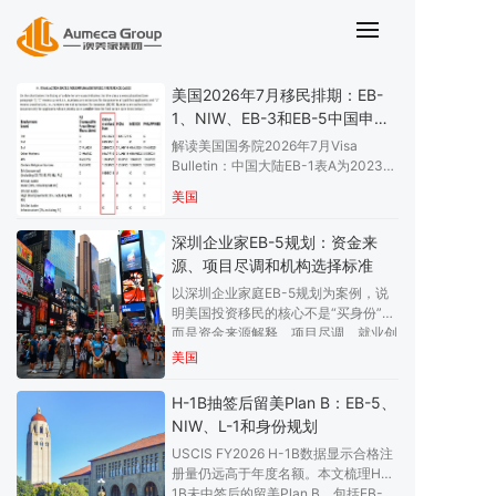
站内搜索结果
美国2026年7月移民排期：EB-
1、NIW、EB-3和EB-5中国申请
人解读
解读美国国务院2026年7月Visa
Bulletin：中国大陆EB-1表A为2023年
6月1日，EB-2/NIW为2021年9月1
美国
日，EB-3为2021年12月22日，EB-5
非预留为2016年12月1日。
深圳企业家EB-5规划：资金来
源、项目尽调和机构选择标准
以深圳企业家庭EB-5规划为案例，说
明美国投资移民的核心不是“买身份”，
而是资金来源解释、项目尽调、就业创
造、排期判断、子女教育和长期身份维
美国
护。文章整理选择EB-5服务机构时应
关注的资质、风控、材料和售后标准。
H-1B抽签后留美Plan B：EB-5、
NIW、L-1和身份规划
USCIS FY2026 H-1B数据显示合格注
册量仍远高于年度名额。本文梳理H-
1B未中签后的留美Plan B，包括EB-