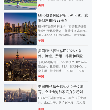
5、NIW、L-1、继续深造、O-1和境内
美国
身份转换，提醒申请人关注排期、资金
来源、雇主、身份到期和法律风险。
EB-5投资风险解析：At Risk、就
业创造和I-829审查
EB-5不是简单买绿卡，而是要求投资
资金处于风险状态，并通过合规项目创
造至少10个全职就业岗位。本文解释
At Risk、TEA投资额、区域中心、就
美国
业创造、I-526E、I-829、退款条款和
项目尽调，帮助投资人识别资金风险与
美国EB-5投资移民2026：条
移民风险。
件、流程、费用、排期和风险
系统解读美国EB-5投资移民2026年申
请条件、投资额、TEA、区域中心、资
金来源、就业创造、I-526E、I-829、
费用构成、排期和项目风险。帮助高净
美国
值家庭理解EB-5不是买绿卡，而是投
资、就业创造和合规审查并行的长期身
美国EB-5适合哪些人？子女教
份规划。
育、企业出海和家庭身份规划
EB-5并不适合所有人。本文从子女教
育、企业出海、多子女家庭、美元资产
配置和留美身份Plan B五类场景，分析
美国