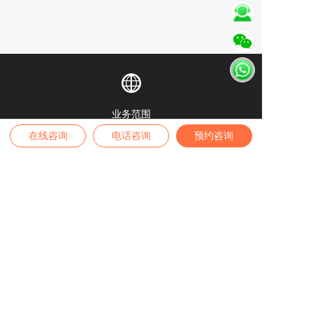
业务范围
在线咨询
电话咨询
预约咨询
全球身份 | 全球房产 | 境内外保险 | 高端疗养
高端留学 | 税务筹划 | 家办业务
咨询热线
4007-889-229
办公地址
——
深圳公司
——