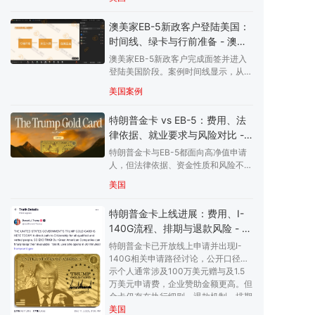
哪些家庭适合评估EB-5，哪些人不适
合，并提示资金来源、项目风险、排
澳美家EB-5新政客户登陆美国：
期、子女年龄和长期身份维护边界。
时间线、绿卡与行前准备 - 澳美
家
澳美家EB-5新政客户完成面签并进入
登陆美国阶段。案例时间线显示，从签
约、汇款、优先日、I-526获批、
美国案例
NVC、面试到登陆，每一步都需要材
料、资金来源、签证、家庭安排和入境
特朗普金卡 vs EB-5：费用、法
前准备配合。个案进度不代表所有申请
律依据、就业要求与风险对比 -
人结果。
澳美家
特朗普金卡与EB-5都面向高净值申请
人，但法律依据、资金性质和风险不
同。金卡通常涉及高额赠与和I-140G
美国
流程；EB-5基于法定投资移民框架，
需满足资金来源和就业创造要求。
特朗普金卡上线进展：费用、I-
140G流程、排期与退款风险 - 澳
美家
特朗普金卡已开放线上申请并出现I-
140G相关申请路径讨论，公开口径显
示个人通常涉及100万美元赠与及1.5
万美元申请费，企业赞助金额更高。但
金卡仍存在执行细则、退款机制、排期
适用、诉讼和政策稳定性等不确定性，
美国