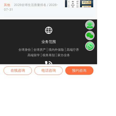
度高！
其他
2026全球生活质量排名
/ 2026-
07-31
业务范围
全球身份 | 全球房产 | 境内外保险 | 高端疗养
高端留学 | 税务筹划 | 家办业务
在线咨询
电话咨询
预约咨询
咨询热线
4007-889-229
办公地址
——
深圳公司
——