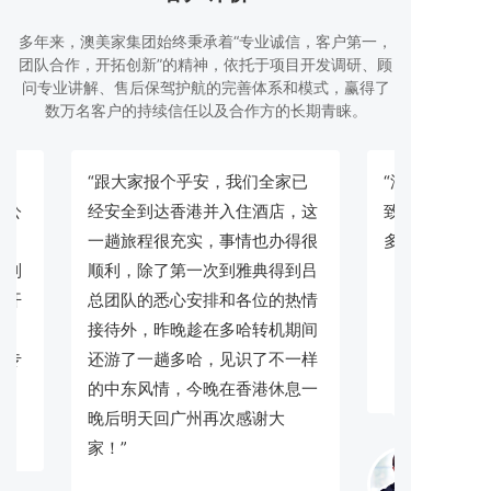
多年来，澳美家集团始终秉承着“专业诚信，客户第一，
团队合作，开拓创新”的精神，依托于项目开发调研、顾
问专业讲解、售后保驾护航的完善体系和模式，赢得了
数万名客户的持续信任以及合作方的长期青睐。
“跟大家报个乎安，我们全家已
“澳美家顾问
了公
经安全到达香港并入住酒店，这
致，实实在在
项
一趟旅程很充实，事情也办得很
多问题，点赞！
看到
顺利，除了第一次到雅典得到吕
挺开
总团队的悉心安排和各位的热情
特别
接待外，昨晚趁在多哈转机期间
队专
还游了一趟多哈，见识了不一样
舒
的中东风情，今晚在香港休息一
晚后明天回广州再次感谢大
家！”