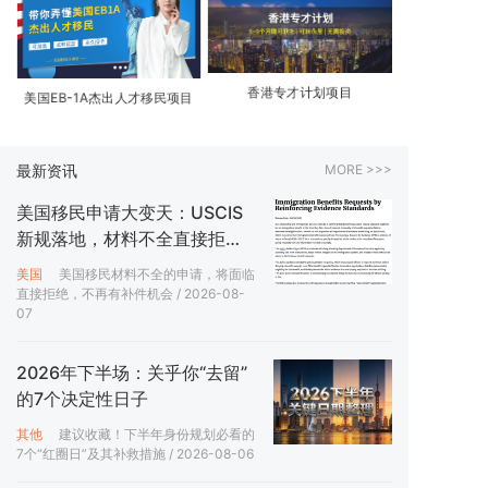
香港专才计划项目
香港高端人
美国EB-1A杰出人才移民项目
最新资讯
MORE >>>
美国移民申请大变天：USCIS
新规落地，材料不全直接拒！
附三大应对策略
美国
美国移民材料不全的申请，将面临
直接拒绝，不再有补件机会
/ 2026-08-
07
2026年下半场：关乎你“去留”
的7个决定性日子
其他
建议收藏！下半年身份规划必看的
7个“红圈日”及其补救措施
/ 2026-08-06