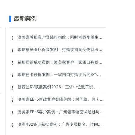
最新案例
澳美家希腊客户登陆打指纹，同时考察华侨生学
校和试课！
希腊移民医疗保险案例：打指纹期间受伤就医与
保险提醒
希腊居留成功案例：澳美家客户一家四口身份申
请进展
希腊粉卡获批案例：一家四口打指纹后约8个月
获批
新西兰RV获批案例2026：三倍中位数工资、
6
SMC积分和一家四口规划
澳美家EB-5新政客户登陆美国：时间线、绿卡与
行前准备 - 澳美家
澳美家EB-5客户案例：广州领事馆面试通过与准
备要点 - 澳美家
澳洲482签证获批案例：广告专员提名、时间线
与申请要点 - 澳美家