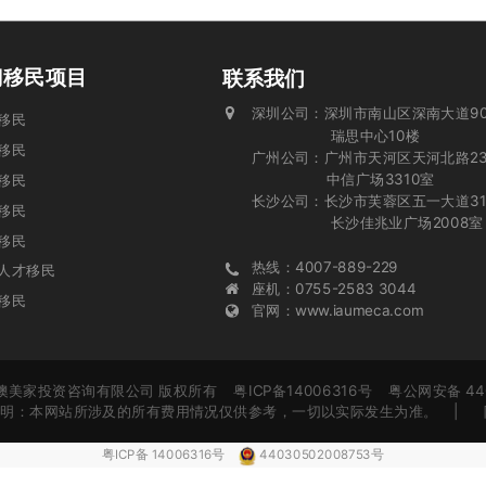
门移民项目
联系我们
深圳公司：深圳市南山区深南大道90
投资移民
瑞思中心10楼
移民
广州公司：广州市天河区天河北路23
中信广场3310室
移民
长沙公司：长沙市芙蓉区五一大道31
业移民
长沙佳兆业广场2008室
移民
热线：4007-889-229
人才移民
座机：0755-2583 3044
移民
官网：www.iaumeca.com
 广东澳美家投资咨询有限公司 版权所有 粤ICP备14006316号 粤公网安备 440
责申明：本网站所涉及的所有费用情况仅供参考，一切以实际发生为准。
| 
粤ICP备 14006316号
44030502008753号
免责申明：本网站所涉及的所有费用情况仅供参考，一切以实际发生为准。
免责申明：本网站所涉及的所有费用情况仅供参考，一切以实际发生为准。