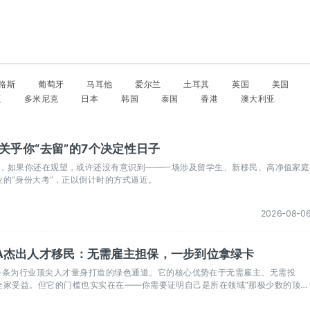
路斯
葡萄牙
马耳他
爱尔兰
土耳其
英国
美国
亚
多米尼克
日本
韩国
泰国
香港
澳大利亚
：关乎你“去留”的7个决定性日子
大半，如果你还在观望，或许还没有意识到——一场涉及留学生、新移民、高净值家庭
的“身份大考”，正以倒计时的方式逼近。
2026-08-0
1A杰出人才移民：无需雇主担保，一步到位拿绿卡
是一条为行业顶尖人才量身打造的绿色通道。它的核心优势在于无需雇主、无需投
全家受益。但它的门槛也实实在在——你需要证明自己是所在领域“那极少数的顶尖