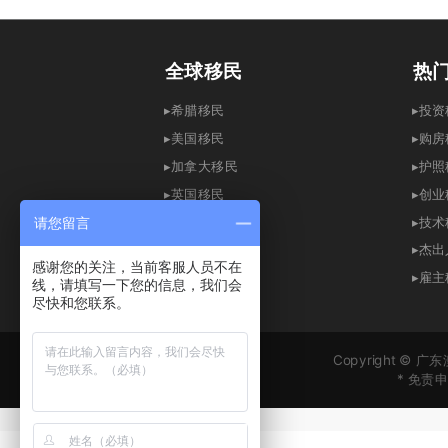
全球移民
热
▸希腊移民
▸
▸
美国移民
▸
购房
▸
加拿大移民
▸
护照
▸英国移民
▸创
▸
澳洲移民
▸
技术
请您留言
▸
爱尔兰移民
▸
杰出
感谢您的关注，当前客服人员不在
▸
新加坡移民
▸
雇主
线，请填写一下您的信息，我们会
尽快和您联系。
▸
西班牙移民
Copyright ©
* 免
* 
* 