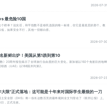
2026-07-3
vs 最危险10国
这个榜单？说实话，和平指数不是移民选国的唯一标准，但它是最底层的那个。教
再低，如果安全不行，其他一切都白搭。
2026-07-3
排名新鲜出炉！美国从第1跌到第10
指数》20周年报告揭示了全球旅行自由度的巨大变化。新加坡以192个免签目的地
联酋（UAE）以188国并列第2。
2026-07-2
年大限"正式落地：这可能是十年来对国际学生最狠的一刀
美国国土安全部（DHS）将一份长达数百页的最终规则全文刊登在了《联邦公报》上。
15日，正式生效。