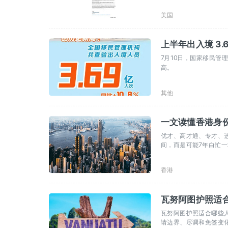
美国
上半年出入境 3.
7月10日，国家移民管理
高。
其他
一文读懂香港身
优才、高才通、专才、
间，而是可能7年白忙
香港
瓦努阿图护照适合
瓦努阿图护照适合哪些人
请边界、尽调和免签变