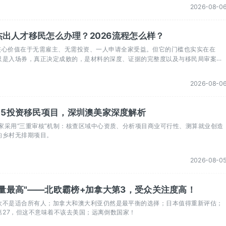
2026-08-0
A杰出人才移民怎么办理？2026流程怎么样？
的核心价值在于无需雇主、无需投资、一人申请全家受益。但它的门槛也实实在在
只是入场券，真正决定成败的，是材料的深度、证据的完整度以及与移民局审案逻
正懂EB-1A审案逻辑的机构尤为重要。
2026-08-0
-5投资移民项目，深圳澳美家深度解析
美家采用“三重审核”机制：核查区域中心资质、分析项目商业可行性、测算就业创造
的乡村无排期项目。
2026-08-0
量最高"——北欧霸榜+加拿大第3，受众关注度高！
欧不是适合所有人；加拿大和澳大利亚仍然是最平衡的选择；日本值得重新评估；
第27，但这不意味着不该去美国；远离倒数国家！