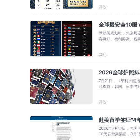
其他
全球最安全10国 
做移民规划时，怎么用
育再好、福利再高、税
其他
2026全球护照
7月21日，《亨利护照
联榜首；韩国、日本与阿
其他
赴美留学签证"4
2026年7月17日，
60天公示期满后，9月