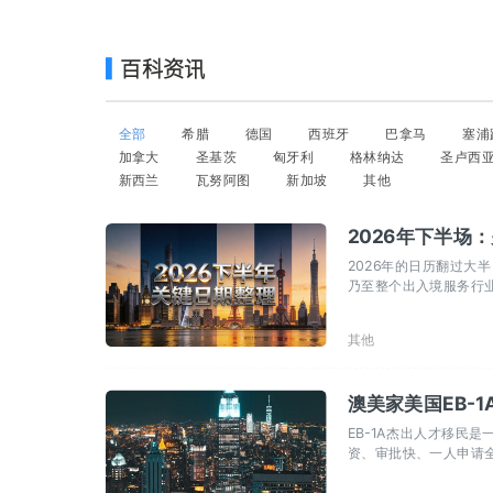
百科资讯
全部
希腊
德国
西班牙
巴拿马
塞浦
加拿大
圣基茨
匈牙利
格林纳达
圣卢西
新西兰
瓦努阿图
新加坡
其他
2026年下半场
2026年的日历翻过
乃至整个出入境服务行业
其他
澳美家美国EB-
EB-1A杰出人才移民
资、审批快、一人申请
人物之一”。