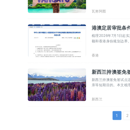
瓦努阿图
港澳定居审批条件
梳理2026年7月1日
额和香港身份规划边界
香港
新西兰持澳签免签
新西兰持澳签免签试点适
亲等短期目的。本文梳理
划提醒。
新西兰
>
>>
1
2