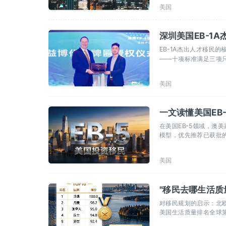
美国
深圳美国EB-1
EB-1A杰出人才移民
——十项标准满足三项
辑的匹配度。选择一家真
美国
一文读懂美国EB
在美国EB-5领域，澳
模型，优先推荐已获批
美国
"移民去哪生活质
对移民规划的启示：北
美国生活质量排名全球