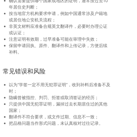
确认需要提供哪个国家或地区的证明，通常按过去10
年居住史判断；
按当地官方机构要求申请，例如中国通常涉及户籍地
或居住地公安机关流程；
非英文材料应准备合规英文翻译件，必要时办理公证
或认证；
注意证明有效期，过早准备可能在审理中失效；
保留申请回执、原件、翻译件和上传记录，方便后续
补料。
常见错误和风险
以为“学签一定不用无犯罪证明”，收到补料后准备不及
时；
隐瞒曾被指控、判罚、拒签或取消签证的经历；
只提供中国无犯罪证明，漏掉过去长期居住过的其他
国家；
翻译件不符合要求，或文件过期、信息不一致；
把品格问题当作形式问题，未认真核对过往记录。