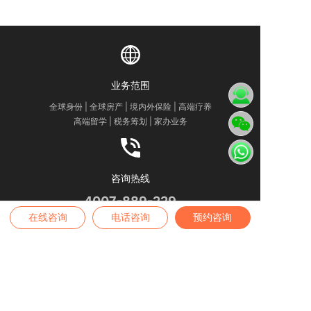
业务范围
全球身份 | 全球房产 | 境内外保险 | 高端疗养
高端留学 | 税务筹划 | 家办业务
咨询热线
4007-889-229
在线咨询
电话咨询
预约咨询
办公地址
——
深圳公司
——
深圳市南山区深南大道9030号瑞思中心10楼
——
广州公司
——