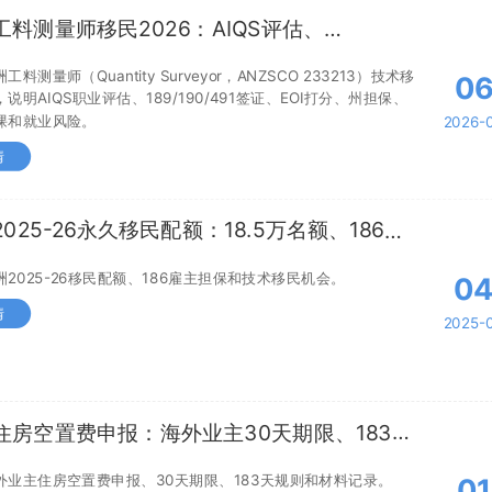
工料测量师移民2026：AIQS评估、
/190/491路径和职业风险
工料测量师（Quantity Surveyor，ANZSCO 233213）技术移
0
说明AIQS职业评估、189/190/491签证、EOI打分、州担保、
课和就业风险。
2026-
情
025-26永久移民配额：18.5万名额、186雇
保与技术移民机会 - 澳美家
洲2025-26移民配额、186雇主担保和技术移民机会。
0
情
2025-
住房空置费申报：海外业主30天期限、183天
与材料清单 - 澳美家
外业主住房空置费申报、30天期限、183天规则和材料记录。
01