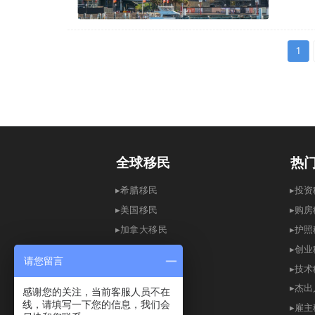
1
全球移民
热
▸希腊移民
▸
▸
美国移民
▸
购房
▸
加拿大移民
▸
护照
▸英国移民
▸创
请您留言
▸
澳洲移民
▸
技术
▸
爱尔兰移民
▸
杰出
感谢您的关注，当前客服人员不在
线，请填写一下您的信息，我们会
▸
新加坡移民
▸
雇主