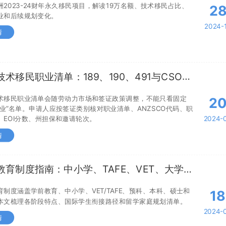
洲2023-24财年永久移民项目，解读19万名额、技术移民占比、
2
业和后续规划变化。
2024-
情
术移民职业清单：189、190、491与CSOL
 - 澳美家
术移民职业清单会随劳动力市场和签证政策调整，不能只看固定
2
职业”名单。申请人应按签证类别核对职业清单、ANZSCO代码、职
、EOI分数、州担保和邀请轮次。
2024-
情
教育制度指南：中小学、TAFE、VET、大学和
路径
育制度涵盖学前教育、中小学、VET/TAFE、预科、本科、硕士和
18
本文梳理各阶段特点、国际学生衔接路径和留学家庭规划清单。
2024-
情