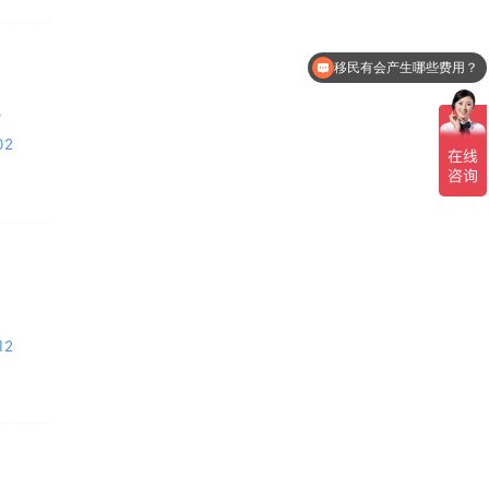
移民有会产生哪些费用？
8
02
2
12