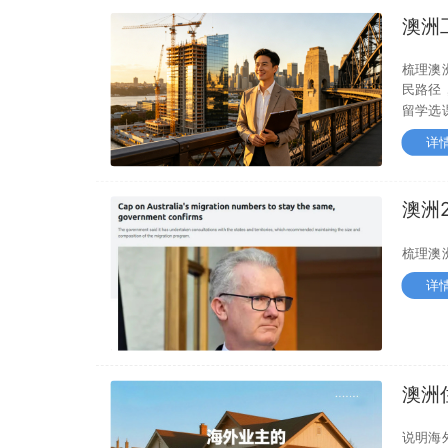
澳洲
189
梳理澳洲
民路径，
留学选
详
澳洲2
主担
梳理澳
详
澳洲
规则
说明海