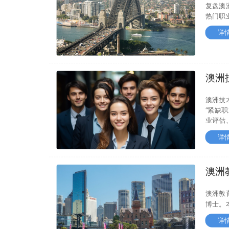
复盘澳
热门职
详
澳洲技
怎么查
澳洲技
“紧缺
业评估
详
澳洲
留学
澳洲教
博士。
详