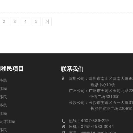
2
3
4
5
门移民项目
联系我们
深圳公司：深圳市南山区深南大道90
投资移民
瑞思中心10楼
移民
广州公司：广州市天河区天河北路23
中信广场3310室
移民
长沙公司：长沙市芙蓉区五一大道31
业移民
长沙佳兆业广场2008室
移民
热线：4007-889-229
人才移民
座机：0755-2583 3044
移民
官网：www.iaumeca.com