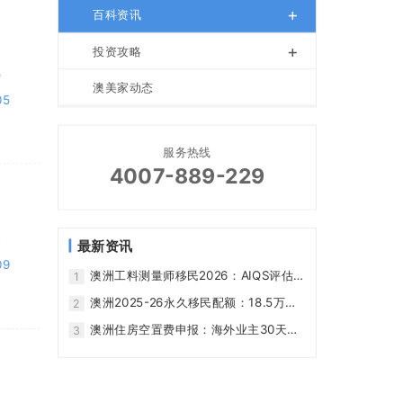
+
百科资讯
+
投资攻略
6
澳美家动态
05
服务热线
4007-889-229
4
最新资讯
09
澳洲工料测量师移民2026：AIQS评估、
1
189/190/491路径和职业风险
澳洲2025-26永久移民配额：18.5万名
2
额、186雇主担保与技术移民机会 - 澳美
澳洲住房空置费申报：海外业主30天期
3
家
限、183天规则与材料清单 - 澳美家