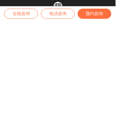
在线咨询
电话咨询
预约咨询
业务范围
全球身份 | 全球房产 | 境内外保险 | 高端疗养
高端留学 | 税务筹划 | 家办业务
咨询热线
4007-889-229
办公地址
——
深圳公司
——
深圳市南山区深南大道9030号瑞思中心10楼
——
广州公司
——
广州市天河区天河北路233号中信广场3310室
——
长沙
公司
——