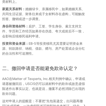
类材料上。
家庭关系材料：
婚姻绿卡、亲属移民中，如果婚姻关系、
共同生活证据、财务往来或子女材料存在虚构，可能触发
拒签、撤销或进一步调查。
身份和资格材料：
庇护、工签、学生身份、雇主支持文
件、学历和工作经历如果存在伪造、夸大或前后不一致，
会影响后续移民福利申请。
投资和资金来源：
EB-5等投资移民尤其需要证明资金来
源、转款路径、纳税、借款、赠与、房产处置或企业分红
的合法性和可追溯性。
二、撤回申请是否能避免欺诈认定？
AAO在Matter of Texperts, Inc.相关判例中确认，申请或
请愿被撤回后，USCIS仍可以就材料中的欺诈或故意虚假
陈述作出事实认定。也就是说，撤案不必然消除已出现的
欺诈问题。
这对申请人的提醒是：不要把“先包装递交，出问题再撤
回”当成策略。一次虚假陈述可能影响未来签证、绿卡、入