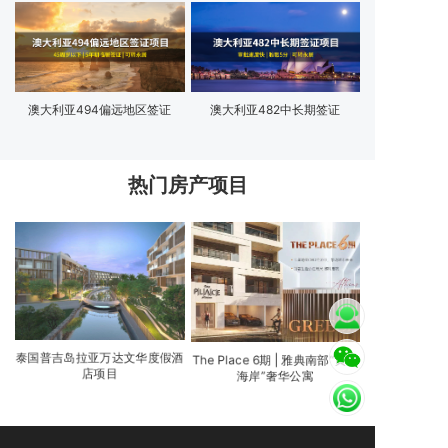
澳大利亚494偏远地区签证
澳大利亚482中长期签证
热门房产项目
泰国普吉岛拉亚万达文华度假酒
The Place 6期 | 雅典南部“黄金
店项目
海岸”奢华公寓