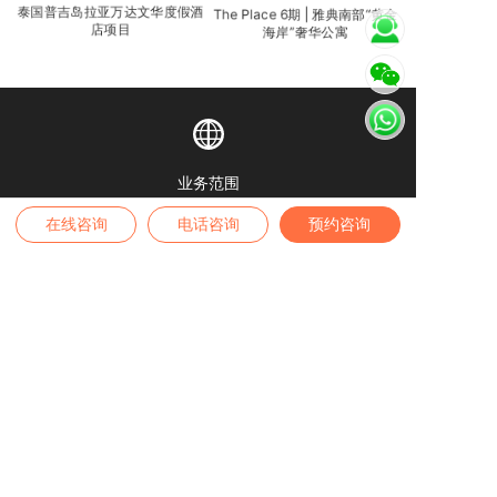
泰国普吉岛拉亚万达文华度假酒
The Place 6期 | 雅典南部“黄金
店项目
海岸”奢华公寓
业务范围
全球身份 | 全球房产 | 境内外保险 | 高端疗养
在线咨询
电话咨询
预约咨询
高端留学 | 税务筹划 | 家办业务
咨询热线
4007-889-229
办公地址
——
深圳公司
——