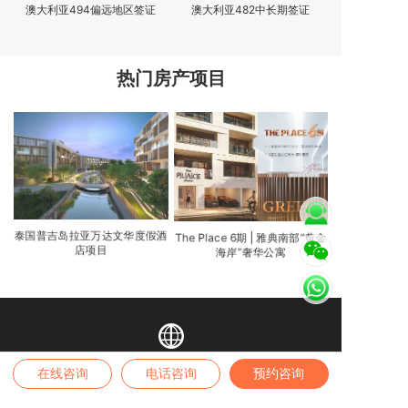
澳大利亚494偏远地区签证
澳大利亚482中长期签证
热门房产项目
泰国普吉岛拉亚万达文华度假酒
The Place 6期 | 雅典南部“黄金
店项目
海岸”奢华公寓
在线咨询
电话咨询
预约咨询
业务范围
全球身份 | 全球房产 | 境内外保险 | 高端疗养