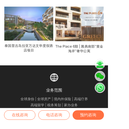
泰国普吉岛拉亚万达文华度假酒
The Place 6期 | 雅典南部“黄金
店项目
海岸”奢华公寓
业务范围
全球身份 | 全球房产 | 境内外保险 | 高端疗养
高端留学 | 税务筹划 | 家办业务
在线咨询
电话咨询
预约咨询
咨询热线