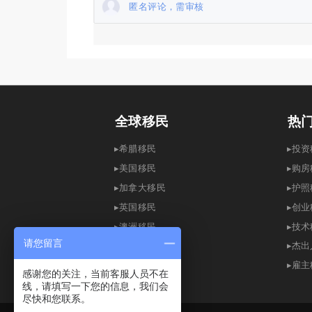
匿名评论，需审核
全球移民
热
▸希腊移民
▸
▸
美国移民
▸
购房
▸
加拿大移民
▸
护照
▸英国移民
▸创
▸
澳洲移民
▸
技术
请您留言
▸
爱尔兰移民
▸
杰出
▸
新加坡移民
▸
雇主
感谢您的关注，当前客服人员不在
▸
西班牙移民
线，请填写一下您的信息，我们会
尽快和您联系。