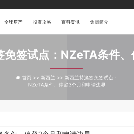
澳美家集团
专业化一站式
财富管理与身份配置咨询平台
全球房产
投资攻略
百科资讯
集团简介
免签试点：NZeTA条件、
申请边界
首页 >>
新西兰 >>
新西兰持澳签免签试点：
NZeTA条件、停留3个月和申请边界