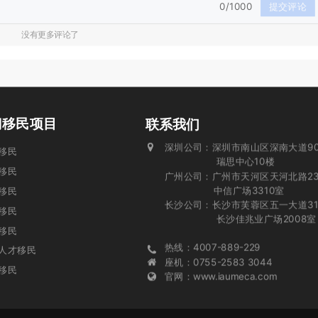
0/1000
提交评论
没有更多评论了
门移民项目
联系我们
深圳公司：深圳市南山区深南大道90
投资移民
瑞思中心10楼
移民
广州公司：广州市天河区天河北路23
中信广场3310室
移民
长沙公司：长沙市芙蓉区五一大道31
业移民
长沙佳兆业广场2008室
移民
热线：4007-889-229
人才移民
座机：0755-2583 3044
移民
官网：www.iaumeca.com