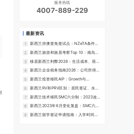
服务热线
4007-889-229
最新资讯
新西兰持澳签免签试点：NZeTA条件、
1
停留3个月和申请边界
新西兰旅游和旅居考察Top 10：南岛北
2
岛路线、景点和生活观察
移居新西兰利弊2026：生活成本、医疗
3
教育、工作机会与适合人群 - 澳美家
新西兰企业税务指南2026：公司所得
4
税、GST、FBT与雇主合规 - 澳美家
新西兰投资移民AIP：Growth与
5
Balanced类别、门槛和居住要求
新西兰RV和PRV区别：居民签证、永久
6
利
居民签证、旅行条件和184天要求
新西兰技术移民SMC六分制：2023改
7
革、申请条件和路径选择
新西兰2023年6月变化复盘：SMC六分
8
制、房贷LVR与生活成本
新西兰留学签证申请指南：入学时间、
9
资金证明与毕业后工签规划