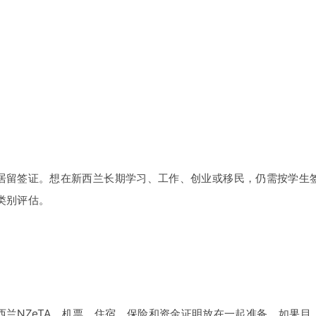
居留签证。想在新西兰长期学习、工作、创业或移民，仍需按学生
类别评估。
兰NZeTA、机票、住宿、保险和资金证明放在一起准备。如果目