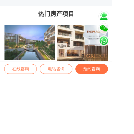
热门房产项目
泰国普吉岛拉亚万达文华度假酒
The Place 6期 | 雅典南部“黄金
在线咨询
电话咨询
预约咨询
店项目
海岸”奢华公寓
业务范围
全球身份 | 全球房产 | 境内外保险 | 高端疗养
高端留学 | 税务筹划 | 家办业务