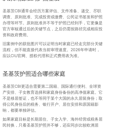
圣基茨CBI通常会经历方案评估、文件准备、递交、尽职
调查、原则批准、完成投资或缴费、公民证书签发和护照
办理等环节。原则批准并不等于护照已经到手，它更像是
官方审核通过后的关键节点，之后仍需按路径完成相应投
资和政府费用。
旧案例中的获批图片可以证明当时家庭已经走完部分关键
流程，但不能直接代表当前审理速度。2026年申请时，
应以CIU官网、授权代理和正式费用表为准。
圣基茨护照适合哪些家庭
圣基茨CBI更适合需要第二国籍、国际通行便利、全球资
产安排、子女教育选择和家庭身份备份的高净值家庭。它
不是移居签证，也不等同于某个大国的永久居留身份；取
得公民身份后的税务、银行开户、居住安排和原国籍影
响，都要单独评估。
如果家庭目标是长期居住、子女入学、海外经营或税务居
民转换，只看圣基茨护照并不够，还应同步比较欧洲居