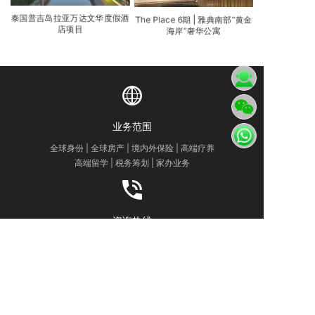
泰国普吉岛拉亚万达文华度假酒
The Place 6期 | 雅典南部“黄金
店项目
海岸”奢华公寓
业务范围
全球身份 | 全球房产 | 境内外保险 | 高端疗养
高端留学 | 税务筹划 | 家办业务
咨询热线
4007-889-229
办公地址