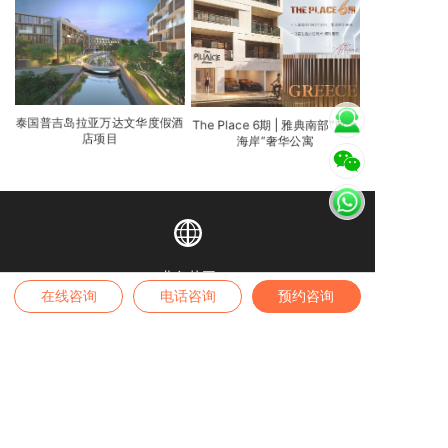
泰国普吉岛拉亚万达文华度假酒
The Place 6期 | 雅典南部“黄金
店项目
海岸”奢华公寓
业务范围
在线咨询
电话咨询
预约咨询
全球身份 | 全球房产 | 境内外保险 | 高端疗养
高端留学 | 税务筹划 | 家办业务
咨询热线
4007-889-229