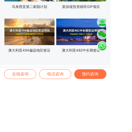
马来西亚第二家园计划
新加坡投资移民GIP项目
澳大利亚494偏远地区签证
澳大利亚482中长期签证
热门房产项目
在线咨询
电话咨询
预约咨询
泰国普吉岛拉亚万达文华度假酒
The Place 6期 | 雅典南部“黄金
店项目
海岸”奢华公寓