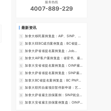
服务热线
4007-889-229
最新资讯
加拿大移民案例复盘：AIP、SINP、
1
OINP省提名与工签时间线
加拿大EEBC成功案例复盘：BC省提
2
名、EE加分与PR获批流程
加拿大萨省省提名案例复盘：Job
3
Offer、JAL与联邦获批流程
加拿大AIP客户案例复盘：省背书、雇主
4
与材料准备
加拿大安省省提名案例复盘：OINP雇主
5
担保、工签与PR流程
加拿大萨省省提名案例复盘：SINP雇主
6
担保、JAL与PR流程
加拿大BC省提名案例复盘：BC PNP
7
Tech、LMIA工签与PR流程
加拿大联邦自雇项目暂停新申请：艺术
8
教育案例与替代路径复盘
加拿大萨省雇主担保案例：SINP就业
9
offer、EPA/JAL与PR流程复盘
加拿大安省雇主担保案例复盘：OINP工
10
作offer、EOI与雇主要求