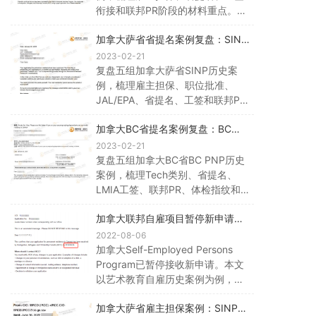
衔接和联邦PR阶段的材料重点。旧
案例时间线仅供参考，申请仍需按
加拿大萨省省提名案例复盘：SINP
当前OINP和IRCC要求评估。
雇主担保、JAL与PR流程
2023-02-21
复盘五组加拿大萨省SINP历史案
例，梳理雇主担保、职位批准、
JAL/EPA、省提名、工签和联邦PR
阶段的材料重点。历史时间线仅供
加拿大BC省提名案例复盘：BC
参考，申请应以当前SINP和IRCC
PNP Tech、LMIA工签与PR流程
要求为准。
2023-02-21
复盘五组加拿大BC省BC PNP历史
案例，梳理Tech类别、省提名、
LMIA工签、联邦PR、体检指纹和
雇主岗位材料重点。旧案例时间线
加拿大联邦自雇项目暂停新申请：
仅供参考，申请应以当前BC
艺术教育案例与替代路径复盘
PNP、IRCC和ESDC要求为准。
2022-08-06
加拿大Self-Employed Persons
Program已暂停接收新申请。本文
以艺术教育自雇历史案例为例，说
明相关经验、重要贡献、申请周期
加拿大萨省雇主担保案例：SINP就
和在途案件参考价值，并提示新申