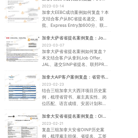
提名、EE加分与PR获批流程
2023-03-14
加拿大EEBC成功案例如何复盘？本
文结合客户从BC省提名递交、获
批、Express Entry加600分、联邦
递交、工签衔接到PR贴签的流程，
加拿大萨省省提名案例复盘：Job
说明适合人群、申请条件、材料重
Offer、JAL与联邦获批流程
点、当前政策变化和常见风险。
2023-03-07
加拿大萨省省提名案例如何复盘？
本文结合客户从拿到Job Offer、
JAL、递交SINP省提名、联邦PR申
请到贴签通知的流程，说明萨省雇
加拿大AIP客户案例复盘：省背书、
主担保适合人群、雇主要求、材料
雇主与材料准备
重点、工签衔接和当前申请风险。
2023-02-23
结合三组加拿大大西洋项目历史案
例，梳理省背书、雇主真实性、岗
位匹配、语言成绩、安居计划和联
邦PR阶段的材料重点。案例仅供路
加拿大安省省提名案例复盘：OINP
径理解，不代表当前政策结果或审
雇主担保、工签与PR流程
理周期。
2023-02-21
复盘三组加拿大安省OINP历史案
例，梳理雇主担保、省提名、工签