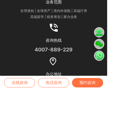
业务范围
全球身份 | 全球房产 | 境内外保险 | 高端疗养
高端留学 | 税务筹划 | 家办业务
咨询热线
4007-889-229
办公地址
在线咨询
电话咨询
预约咨询
——
深圳公司
——
深圳市南山区深南大道9030号瑞思中心10楼
——
广州公司
——
广州市天河区天河北路233号中信广场3310室
——
长沙
公司
——
长沙市芙蓉区五一大道318号长沙佳兆业广场2008室
——
香港
公司
——
Room 1009, 10/F, Front Block, Ming Sang Industrial