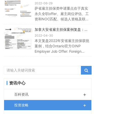
业offer、EPA/JAL与PR流程复盘
请人应评估其他路径。
2022-06-29
萨省雇主担保类申请重点在于真实
永久全职offer、雇主岗位评估、工
资和NOC匹配、候选人资格及联邦
PR审查。本文以历史PR获批案例复
加拿大安省雇主担保案例复盘：
盘SINP Employment Offer、
OINP工作offer、EOI与雇主要求
EPA/JAL和工签衔接。
2022-04-30
本文复盘2022年安省雇主担保获批
案例，结合Ontario官方OINP
Employer Job Offer: Foreign
Worker stream口径，说明永久全
职job offer、TEER 0-3、工资中位
数、雇主要求、EOI和申请风险。
资讯中心
+
百科资讯
+
投资攻略