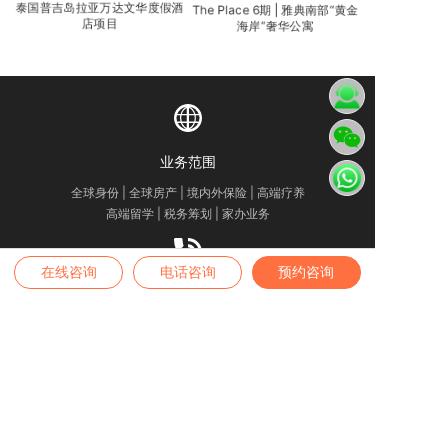
泰国普吉岛拉亚万达文华度假酒
The Place 6期 | 雅典南部“黄金
店项目
海岸”奢华公寓
业务范围
全球身份 | 全球房产 | 境内外保险 | 高端疗养
高端留学 | 税务筹划 | 家办业务
在线咨询
电话咨询
预约咨询
咨询热线
4007-889-229
办公地址
——
深圳公司
——