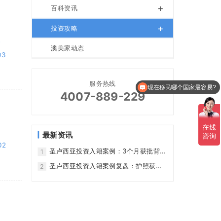
+
百科资讯
+
投资攻略
4
澳美家动态
03
服务热线
现在移民哪个国家最容易?
4007-889-229
最新资讯
02
圣卢西亚投资入籍案例：3个月获批背后
1
的申请条件与风险
圣卢西亚投资入籍案例复盘：护照获
2
批、NEF与尽调要点