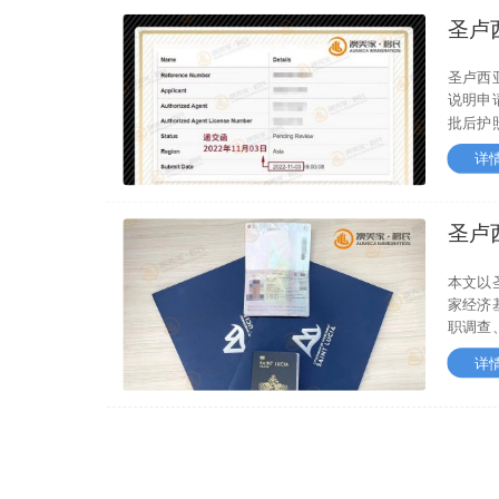
圣卢
件与
圣卢西
说明申
批后护
详
圣卢
调要
本文以
家经济
职调查
详