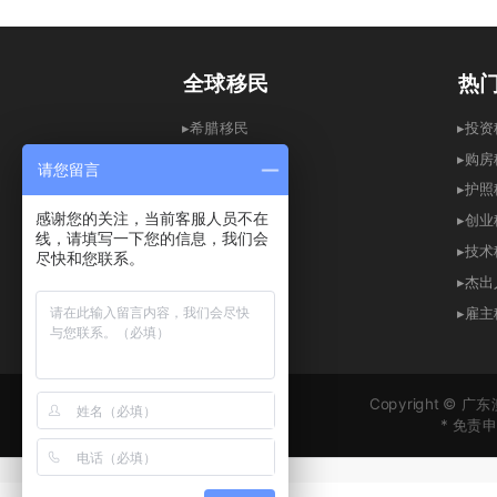
全球移民
热
▸希腊移民
▸
▸
美国移民
▸
购房
请您留言
▸
加拿大移民
▸
护照
感谢您的关注，当前客服人员不在
▸英国移民
▸创
线，请填写一下您的信息，我们会
▸
澳洲移民
▸
技术
尽快和您联系。
▸
爱尔兰移民
▸
杰出
▸
新加坡移民
▸
雇主
▸
西班牙移民
Copyright ©
* 免
* 
* 