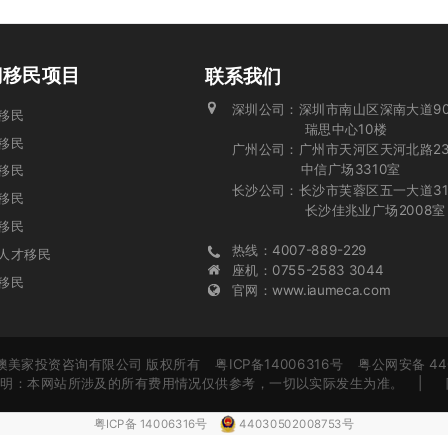
门移民项目
联系我们
深圳公司：深圳市南山区深南大道90
投资移民
瑞思中心10楼
移民
广州公司：广州市天河区天河北路23
中信广场3310室
移民
长沙公司：长沙市芙蓉区五一大道31
业移民
长沙佳兆业广场2008室
移民
热线：4007-889-229
人才移民
座机：0755-2583 3044
移民
官网：www.iaumeca.com
 广东澳美家投资咨询有限公司 版权所有 粤ICP备14006316号 粤公网安备 440
责申明：本网站所涉及的所有费用情况仅供参考，一切以实际发生为准。
| 
粤ICP备 14006316号
44030502008753号
免责申明：本网站所涉及的所有费用情况仅供参考，一切以实际发生为准。
免责申明：本网站所涉及的所有费用情况仅供参考，一切以实际发生为准。