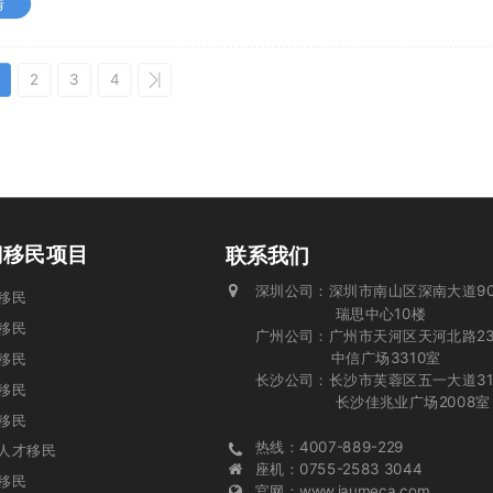
情
2
3
4
门移民项目
联系我们
深圳公司：深圳市南山区深南大道90
投资移民
瑞思中心10楼
移民
广州公司：广州市天河区天河北路23
中信广场3310室
移民
长沙公司：长沙市芙蓉区五一大道31
业移民
长沙佳兆业广场2008室
移民
热线：4007-889-229
人才移民
座机：0755-2583 3044
移民
官网：www.iaumeca.com