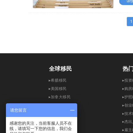
详
1
全球移民
热
▸希腊移民
▸
▸
美国移民
▸
购房
▸
加拿大移民
▸
护照
▸英国移民
▸创
请您留言
▸
澳洲移民
▸
技术
▸
爱尔兰移民
▸
杰出
感谢您的关注，当前客服人员不在
线，请填写一下您的信息，我们会
▸
新加坡移民
▸
雇主