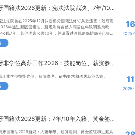
牙国籍法2026更新：宪法法院裁决、7年/10年
与过渡规则 - 澳美家
宪法法院曾在2025年12月认定部分国籍法修订条款违宪；随后葡
1
2026年通过新版国籍法。新规则将自然入籍居住年限调整为欧
PLP公民7年、其他国家公民10年，并设置过渡规则保护部分已提交
2025-
情
牙非学位高薪工作2026：技能岗位、薪资参考
居就业路径 - 澳美家
萄牙非学位技能岗位、薪资参考、证书要求和移居就业风险。
11
情
2025-
牙国籍法2026更新：7年/10年入籍、黄金签证
渡规则 - 澳美家
萄牙国籍法2026新规：入籍年限、起算规则、黄金签证和过渡风
2