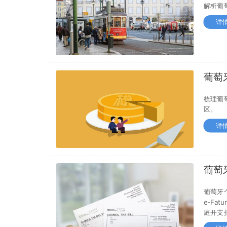
解析葡
详
葡萄
材料
梳理葡
区。
详
葡萄牙
证、
葡萄牙个
e-Fa
庭开支