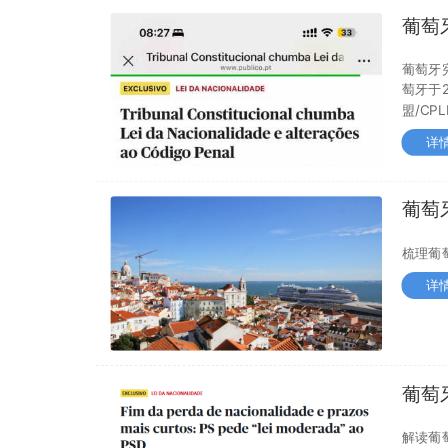
葡萄
入籍
葡萄牙
萄牙于
盟/C
申请。
详
葡萄
与移
梳理葡
详
葡萄
与过
解读葡