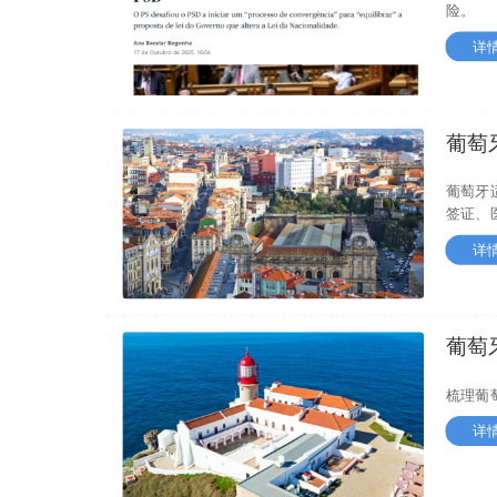
险。
详
葡萄
成本
葡萄牙
签证、
详
葡萄
间线 
梳理葡
详