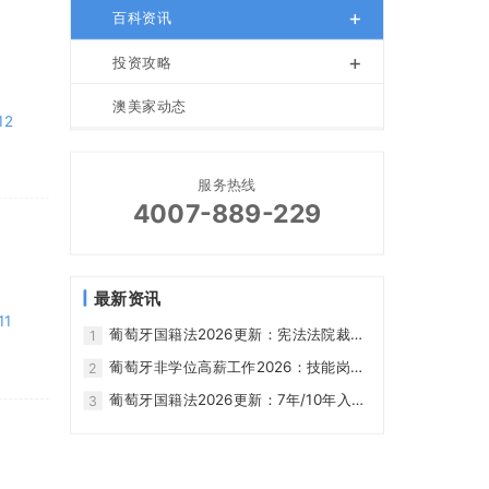
+
百科资讯
+
投资攻略
6
澳美家动态
12
服务热线
4007-889-229
最新资讯
11
葡萄牙国籍法2026更新：宪法法院裁
1
决、7年/10年入籍与过渡规则 - 澳美家
葡萄牙非学位高薪工作2026：技能岗
2
位、薪资参考与移居就业路径 - 澳美家
葡萄牙国籍法2026更新：7年/10年入
3
籍、黄金签证与过渡规则 - 澳美家
8