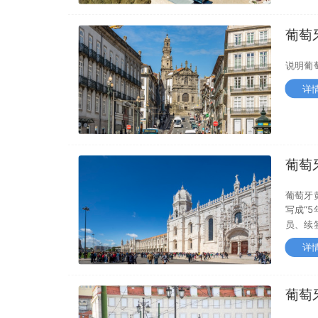
葡萄
GE
说明葡
详
葡萄
美家
葡萄牙
写成“
员、续
详
葡萄
配置